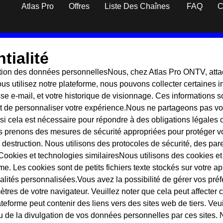
Atlas Pro
Offres
Liste Des Chaînes
FAQ
C
tialité
lisation des données personnellesNous, chez Atlas Pro ONTV, at
vous utilisez notre plateforme, nous pouvons collecter certaines
se e-mail, et votre historique de visionnage. Ces informations so
et de personnaliser votre expérience.Nous ne partageons pas v
f si cela est nécessaire pour répondre à des obligations légales
 prenons des mesures de sécurité appropriées pour protéger v
u destruction. Nous utilisons des protocoles de sécurité, des pa
.Cookies et technologies similairesNous utilisons des cookies et
me. Les cookies sont de petits fichiers texte stockés sur votre a
nnalités personnalisées.Vous avez la possibilité de gérer vos pr
mètres de votre navigateur. Veuillez noter que cela peut affecter 
lateforme peut contenir des liens vers des sites web de tiers. V
n ou de la divulgation de vos données personnelles par ces sites